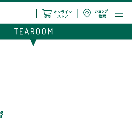
TEAROOM
ア