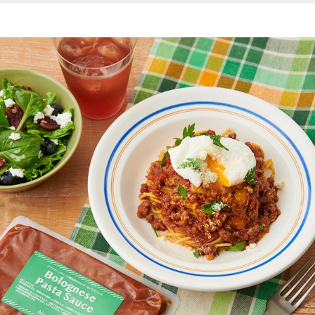
袋の封を切らずに、冷凍のまま沸騰したお湯に入れ、5分加熱
してからお召し上がりください。
加熱後は熱くなっておりますので、火傷にお気を付けください。
開封又は解凍後はお早めにお召し上がりください。一度解凍したものを再
び凍らせると品質が変わる場合があります。
要冷凍