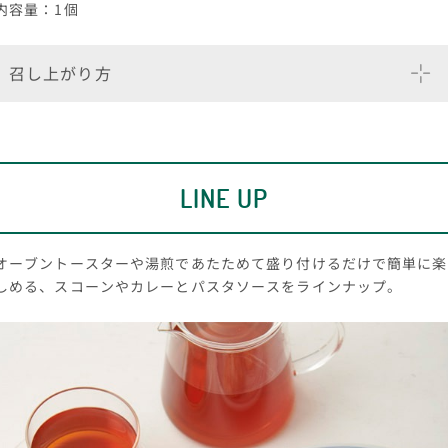
内容量：1個
召し上がり方
目安時間 冷凍のまま 電子レンジ500W 3分
袋から出して、カップにいれたまま、上記の時間を目安に調
理してください。
LINE UP
加熱時間は目安となります。ご使用される機器・W（ワット）にあわせて
調整してください。
オーブントースターや湯煎であたためて盛り付けるだけで簡単に楽
加熱後は熱くなっておりますので、火傷にお気を付けください。
開封又は解凍後はお早めにお召し上がりください。一度解凍したものを再
しめる、スコーンやカレーとパスタソースをラインナップ。
び凍らせると品質が変わる場合があります。
要冷凍