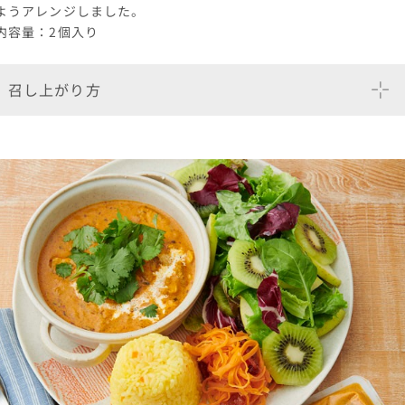
ようアレンジしました。
内容量：2個入り
召し上がり方
目安時間 解凍 約30分〜1時間 オーブントースターで焼成
180〜200°C 3〜4分
袋から出して、上記の時間を目安に調理してください。
温度・時間は目安となります。ご使用される機器にあわせて調整してくだ
さい。
加熱後は熱くなっておりますので、火傷にお気を付けください。
開封又は解凍後はお早めにお召し上がりください。一度解凍したものを再
び凍らせると品質が変わる場合があります。
要冷凍