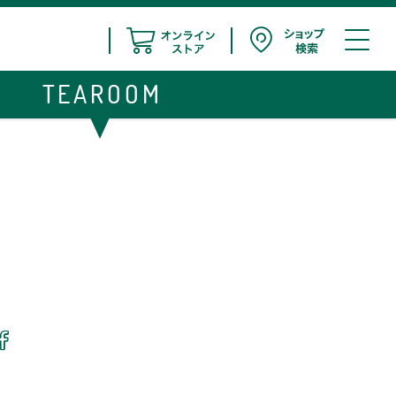
TEAROOM
・