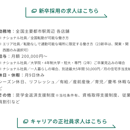
新卒採用の求人はこちら
勤務地
：全国主要都市駅周辺 各店舗
ナショナル社員／全国転勤が可能な働き方
エリア社員／転勤なしで通勤可能な場所に限定する働き方（23新卒は、関東・関
西圏のみ選択可）
給与
：月額 200,000円～
ナショナル社員／大学院・4年制大学・短大・専門（2年）ご卒業見込みの場合
ナショナル社員／一人暮らしの場合、別途最大5年間 50,000円／月の住宅手当支
休日・休暇
：月9日休み
シーズン休日、リフレッシュ／有給／産前産後／育児／慶弔 休暇
ど
その他
：奨学金返済支援制度
、資格取得支援制度、従
※当社条件有
員割引など
キャリアの正社員求人はこちら