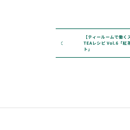
【ティールームで働く
TEAレシピ Vol.6
ト」