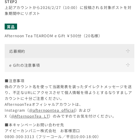
STEP2
上記アカウントから2026/2/27（10:00）に投稿される対象ポストを対
象期間中にリポスト
賞品
Afternoon Tea TEAROOM e Gift ￥500分（20名様）
応募規約
e Giftの注意事項
【本キャンペーンについて】
「フォロー&リポストキャンペーン」（以下「本キャンペーン」といいます）
は、Xによる主催ではありません。
■注意事項
e Giftは、アフタヌーンティー・ティールーム（一部店舗を除
本キャンペーンの参加にはXのユーザーアカウントが必要になります。
偽のアカウント名を使って当選発表を装ったダイレクトメッセージを送
く）、ベイカリー、ラブアンドテーブルの、店内メニュー・テイ
Xのスマートフォンアプリは、iOSは App Storeより、Androidは Google Playより
り、不正なURLにアクセスさせて個人情報を得ようとするなりすましア
クアウト商品のどちらにもご利用いただけるデジタルチケットで
ダウンロードしてください。
カウントに十分ご注意ください。
す。
AfternoonTeaオフィシャルアカウントは、
アフタヌーンティー・リビング、オンラインショップではご利用いただけませ
【応募方法について】
Instagram（
ん。
@afternoontea_official
）および
応募要項および応募規約をよくお読みいただき、各項にご了承のうえでご応募く
X（
@AfternoonTea_LT
）のみですのでお気を付けください。
【e Gift 利用可能店舗】
ださい。本キャンペーンにご応募いただいたお客様（以下「応募者」といいま
アフタヌーンティー・ティールーム 各店舗
■本キャンペーンお問い合わせ先
す）は、応募規約の全ての項目について同意したものとみなします。
アイビーカンパニー株式会社 お客様窓口
ご応募の際は、Xにて、アフタヌーンティー公式アカウント
（但し、伊勢丹立川店、伊勢丹浦和店、静岡伊勢丹、福岡三越、アフタヌーンティー
（
@AfternoonTea_LT
）（以下「公式アカウント」といいます）をフォローして
0800-300-3313（フリーコール／平日10:00-18:00）
札幌三越は除く）