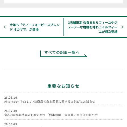
応募者は当社に対し、応募投稿に著作物が含まれている場合、次
の各号（以下「許諾内容」といいます。）について、当該著作物
にかかる全世界にわたる無償の利用権（応募投稿を複製、表示、
掲載、公表、展示、頒布、上映、公衆送信、翻案等する権利）を
3店舗限定 桜香るミルフィーユやジ
許諾したものとします。
今年も「ティーフォーピースブレン
ューシーな柑橘を味わうミルフィー
ド オカヤマ」が登場
本キャンペーンの結果発表・今後の告知等。
ユが順次登場
当社が管理、使用、主催、参加または発行するウェブサイト、公式SNS
アカウント、イベント・展示会（その施設等を含みます）、印刷物、販
売促進物、宣伝広告物等。
その他当社等が実施するブランディング、マーケティング、プロモーシ
すべての記事一覧へ
ョン等。
当社は、応募投稿を一部省略・トリミング・画像加工等により改変等をして利用
することがあります。これらの場合、応募者は、当社に対し、著作者人格権に基
づく権利主張は行なわないものとします。
また、応募者は当社に対し、上記の許諾の範囲内で、応募者の氏名およびアカウ
ント名等の個人情報の利用を許諾したものとします。
本キャンペーンに関してお預かりした個人情報につきましては、本キャンペーン
重要なお知らせ
運営の目的および上記許諾の範囲内に限り利用するものとし、ご本人の同意なし
に当社の業務委託先以外の第三者に開示・提供することはありません（法令等に
26.08.10
より開示を求められた場合を除く）。なお、個人情報の取扱いについては、当社
Afternoon Tea LIVING商品の自主回収に関するお詫びとお知らせ
「
プライバシーポリシー
」に基づき、取り扱うものとします。
26.07.30
【当選・その他、本キャンペーン運営について】
令和8年熊本地震の影響に伴う「熊本鶴屋」の営業に関するお知らせ
賞品の送付はやむを得ない事由により遅れる場合があります。あらかじめご了承
26.06.03
ください。