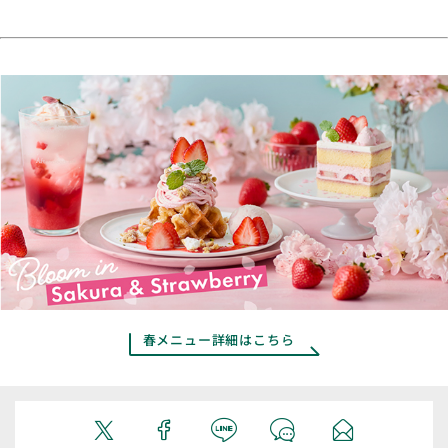
ください。フォローを外しますと、当選の権利が無効となりますので、ご注意く
アフタヌーンティー・ベイカリー 各店舗
ださい。また、応募者のアカウントが非公開設定の場合、ご応募が確認できない
アフタヌーンティー・ラブアンドテーブル 全店舗
ため、選考対象外となります。
アフタヌーンティー・リビング、オフィシャルオンラインストアではご利用頂け
ご応募の際は、当社指定の本キャンペーン対象投稿をリポストしてください。X
ません。
公式機能でのリポスト、本キャンペーンサイトのボタンからのリポストのいずれ
そのほか、サービスの詳しい内容は
こちら ＞
も応募対象になりますが、公式アカウントをメンションしてのポストは応募の対
象になりません。
【応募投稿について】
応募要項および応募規約に則って、ご応募ください。次のいずれ
か一つに該当する投稿は、抽選の対象外となります。
本キャンペーンの趣旨に反するもの、または無関係なもの。
Xの利用規約に反するもの。
公序良俗に反するもの。
第三者の著作権、商標権、肖像権等の権利を侵害するもの。
応募投稿の著作権その他の権利について、第三者との間に紛争等が生じた場合、
当社はその責任を負わないものとし、応募者自身がその責任と費用負担により当
該紛争等を処理・解決するものとします。
春メニュー詳細はこちら
本キャンペーンへのご応募の過程において生じたトラブル・紛争・事件・事故等
（以下総称して「事故等」といいます）および損害については、当社はその責任
を負わないものとし、応募者自身がその責任と費用負担により当該事故等を処理
解決するものとします。
【応募投稿の利用に関して】