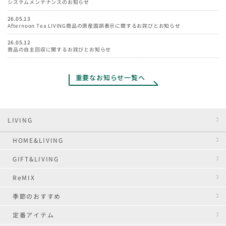
システムメンテナンスのお知らせ
当選者の発表については、Xのダイレクトメッセージをもって当選者にのみ連絡
します。
26.05.13
賞品内容および期間等の本キャンペーンの実施内容は、止むを得ない事由により
Afternoon Tea LIVING商品の原産国誤表示に関するお詫びとお知らせ
予告なく変更になる場合があります。
Xのメンテナンスまたはシステム上の不具合等により、Xにログインができない、
26.05.12
投稿ができない、XのAPIより一部または全部のデータが取得できない等の状況が
商品の自主回収に関するお詫びとお知らせ
発生し、本キャンペーンへのご参加および正常な運用に支障が出た場合は、本キ
ャンペーンを中止とさせていただく場合があり、当社はその責任を負いかねま
す。
重要なお知らせ一覧へ
応募受付のご確認、賞品内容および当選・落選についてのご質問等、SNS公式ア
カウントやメール、お電話等でのお問い合わせは受け付けておりません。あらか
じめご了承ください。
当選は、本キャンペーン期間中、おひとり様につき1回とさせていただきます。
異なるアカウントで同一人物が重複当選した場合、一部または全部の当選を無効
LIVING
とさせていただく場合があります。
本キャンペーン関係者による応募と判明した場合、当選は無効とさせていただき
HOME&LIVING
ます。
当選の権利は当選者に帰属するものとし、無償・有償を問わず第三者に譲渡また
GIFT&LIVING
は換金することはできません。
ReMIX
季節のおすすめ
定番アイテム