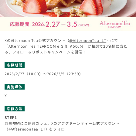
社は一切の責任を負いません。
本キャンペーンに関してお預かりした個人情報につきましては、本キャンペーン
運営の目的のみに使用し、ご本人の同意なしに当社の業務委託先以外の第三者に
開示・提供することはありません（法令等により開示を求められた場合を除
く）。なお、個人情報の取扱いについては、当社「
プライバシーポリシー
」に基
づき、取り扱うものとします。
XのAfternoon Tea公式アカウント（
@AfternoonTea_LT
）にて
「Afternoon Tea TEAROOM e Gift ￥500分」が抽選で20名様に当た
る、フォロー＆リポストキャンペーンを開催！
応募期間
2026/2/27（10:00）～2026/3/5（23:59）
実施媒体
X
応募方法
STEP1
応募規約にご同意のうえ、Xのアフタヌーンティー公式アカウント
（
@AfternoonTea_LT
）をフォロー