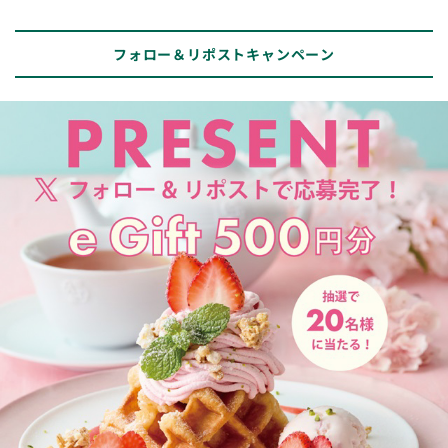
はできません。
指定ハッシュタグのない投稿は無効となります。
アカウントの非公開設定をONにされている方は、抽選対象外となります。
フォロー＆リポストキャンペーン
ご応募の際にかかる通信料は、応募者の負担となります。
ご応募いただく写真については、応募者本人が撮影・制作し全ての著作権を有し
ているオリジナル作品に限るものとし、以下の行為は禁止いたします。また、こ
れらに違反した場合、当社は一切の責任を負いません。
人物の映っている写真、他人のプライバシーを侵害する写真を含
む、著作権・商標権・肖像権その他第三者の権利を侵害する写真
を投稿する行為
第三者や他社（その製品を含む）を誹謗中傷する表現、差別的な
表現、嫌悪感を抱く可能性のある表現、その他公序良俗に反する
表現を投稿する行為
広告、宣伝、営業活動、特定の思想、宗教への勧誘、またはそれ
らに類する内容を投稿する行為
その他、当社が不適切であると判断する行為
ご応募いただく写真について、第三者からの苦情や異議申し立て等の紛争が生じ
た場合、応募者は自らの責任と費用により当該紛争を解決するものとし、当社は
当該紛争に一切関知せず、また一切の責任を負いません。
本キャンペーンはInstagramまたはXが支援、承認、運営、関与するものではあり
ません。
抽選に関するお問い合わせにはお答えできません。
本キャンペーンは予告なく変更または中止する場合がございます。なお、変更ま
たは中止により応募者、当選者または第三者に損害が生じた場合であっても、当