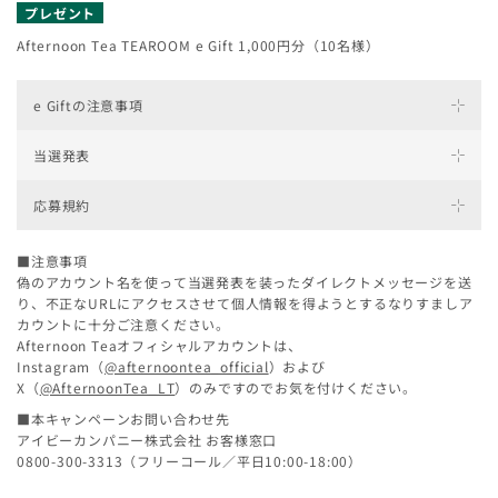
プレゼント
Afternoon Tea TEAROOM e Gift 1,000円分（10名様）
e Giftの注意事項
当選発表
e Giftは、アフタヌーンティー・ティールーム（一部店舗を除
く）とラブアンドテーブルの、店内メニュー・テイクアウト商品
応募規約
のどちらにもご利用いただけるデジタルチケットです。
厳正なる抽選の上、当選者の方のみに、Afternoon Teaオフィシ
アフタヌーンティー・リビング、オンラインショップではご利用いただけませ
ャルInstagramアカウント（
@afternoontea_official
）または
ん。
Afternoon TeaオフィシャルXアカウント
■注意事項
「#お花見アフタヌーンティー2026」（以下「本キャンペーン」といいます）へ
【e Gift 利用可能店舗】
（
@AfternoonTea_LT
）より、InstagramまたはXのダイレクト
偽のアカウント名を使って当選発表を装ったダイレクトメッセージを送
のご応募は、ご自身のInstagram、またはXアカウントをお持ちで、以下の応募規
アフタヌーンティー・ティールーム 各店舗
メッセージにてご連絡いたします（5月中旬頃予定）。
約（以下「応募規約」といいます）を遵守いただける方に限らせていただきま
り、不正なURLにアクセスさせて個人情報を得ようとするなりすましア
なお、ダイレクトメッセージによる当選連絡の受信は、
す。なお、本キャンペーンへのご応募をもって、応募規約にご同意いただいたも
（※ただし、伊勢丹立川店、伊勢丹浦和店、静岡伊勢丹、福岡三越、アフタヌーンテ
カウントに十分ご注意ください。
のとみなします。
Afternoon Tea オフィシャルInstagramアカウント
ィー札幌三越は除く）
Afternoon Teaオフィシャルアカウントは、
お一人様何度でもご応募できます。但し、当選は、お一人様１回とさせていただ
アフタヌーンティー・ラブアンドテーブル 全店舗
（
@afternoontea_official
）またはAfternoonTeaオフィシャル
Instagram（
@afternoontea_official
）および
きます。
Xアカウント（
@AfternoonTea_LT
）のフォローが必要となりま
X（
@AfternoonTea_LT
）のみですのでお気を付けください。
そのほか、サービスの詳しい内容は
こちら ＞
応募締切後、厳正な抽選を行った上で、当選者を決定いたします。
す。
当選者の発表は、本キャンペーン期間終了後にAfternoon Teaオフィシャルの
■本キャンペーンお問い合わせ先
Instagram（
@afternoontea_official
）またはX（
@AfternoonTea_LT
）より、
アイビーカンパニー株式会社 お客様窓口
ダイレクトメッセージにて、当選者のみにご連絡をいたします。当該アカウント
0800-300-3313（フリーコール／平日10:00-18:00）
を必ずフォローしていただきますようお願いいたします。
当選の権利は当選者に帰属し、無償・有償を問わず第三者へ譲渡、転売すること