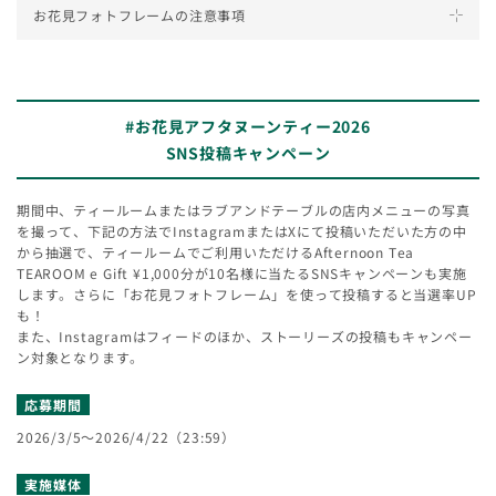
お花見フォトフレームの注意事項
iPhone: iOS 15.0 以降 ブラウザはSafariのみ
Android: Android 10以降 ブラウザはGoogle Chromeのみ
一部端末では端末の環境によって正常に動作しない場合があります。
通信料はお客様のご負担になります。
対応するOS、バージョンは予告なく変更する場合があります。
通信状況、端末、OSのバージョンなどによっては、ARが正常に動作しない場合が
あります。
#お花見アフタヌーンティー2026
本コンテンツ（Web AR）は、2026/4/22（23：59）までお楽しみいただけま
す。
SNS投稿キャンペーン
Android端末をご利用の方：QRコードを読み取りの際に標準カメラアプリでQRコ
ードを読み込めない方はGoogleレンズアプリをご利用いただくことをおすすめし
ています。
期間中、ティールームまたはラブアンドテーブルの店内メニューの写真
iPhone端末をご利用の方：QRコードを読み取りの際には標準カメラアプリのご
を撮って、下記の方法でInstagramまたはXにて投稿いただいた方の中
利用をお願いいたします。
から抽選で、ティールームでご利用いただけるAfternoon Tea
端末の省電力モードや低電力モード、ブラウザのプライベートモードやシークレ
TEAROOM e Gift ¥1,000分が10名様に当たるSNSキャンペーンも実施
ットモードをOFFにして、通常モードのブラウザでお楽しみください。
します。さらに「お花見フォトフレーム」を使って投稿すると当選率UP
古い端末（iPhone7など）では体験が難しい可能性がございます。
も！
メモリを圧迫している端末での体験や通信制限等による通信環境の状況によって
また、Instagramはフィードのほか、ストーリーズの投稿もキャンペー
はアクセスしづらい可能性はございます。
ン対象となります。
応募期間
2026/3/5～2026/4/22（23:59）
実施媒体