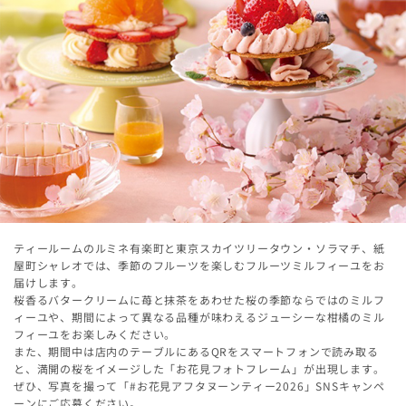
ティールームのルミネ有楽町と東京スカイツリータウン・ソラマチ、紙
屋町シャレオでは、季節のフルーツを楽しむフルーツミルフィーユをお
届けします。
桜香るバタークリームに苺と抹茶をあわせた桜の季節ならではのミルフ
ィーユや、期間によって異なる品種が味わえるジューシーな柑橘のミル
フィーユをお楽しみください。
また、期間中は店内のテーブルにあるQRをスマートフォンで読み取る
と、満開の桜をイメージした「お花見フォトフレーム」が出現します。
ぜひ、写真を撮って「#お花見アフタヌーンティー2026」SNSキャンペ
ーンにご応募ください。