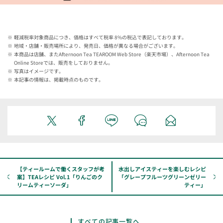
軽減税率対象商品につき、価格はすべて税率 8%の税込で表記しております。
地域・店舗・販売場所により、発売日、価格が異なる場合がございます。
本商品は店舗、またAfternoon Tea TEAROOM Web Store（楽天市場）、Afternoon Tea
Online Storeでは、販売をしておりません。
写真はイメージです。
本記事の情報は、掲載時点のものです。
【ティールームで働くスタッフが考
水出しアイスティーを楽しむレシピ
案】TEAレシピ Vol.1「りんごのク
「グレープフルーツグリーンゼリー
リームティーソーダ」
ティー」
すべての記事一覧へ