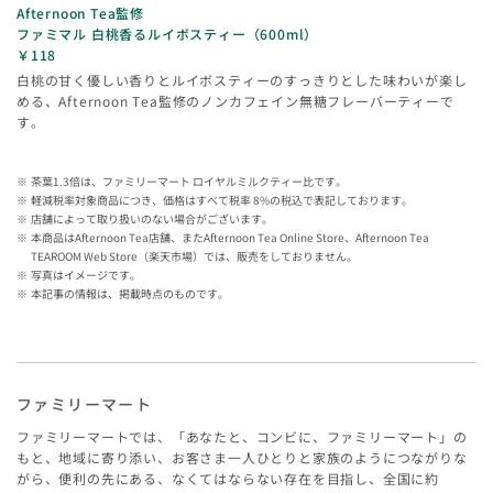
Afternoon Tea監修
ファミマル 白桃香るルイボスティー（600ml）
￥118
白桃の甘く優しい香りとルイボスティーのすっきりとした味わいが楽し
める、Afternoon Tea監修のノンカフェイン無糖フレーバーティーで
す。
茶葉1.3倍は、ファミリーマート ロイヤルミルクティー比です。
軽減税率対象商品につき、価格はすべて税率 8%の税込で表記しております。
店舗によって取り扱いのない場合がございます。
本商品はAfternoon Tea店舗、またAfternoon Tea Online Store、Afternoon Tea
TEAROOM Web Store（楽天市場）では、販売をしておりません。
写真はイメージです。
本記事の情報は、掲載時点のものです。
ファミリーマート
ファミリーマートでは、「あなたと、コンビに、ファミリーマート」の
もと、地域に寄り添い、お客さま一人ひとりと家族のようにつながりな
がら、便利の先にある、なくてはならない存在を目指し、全国に約​