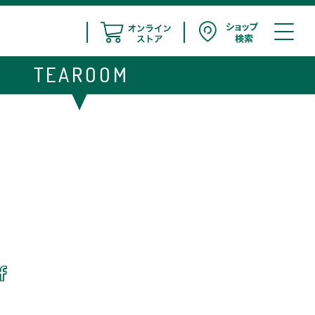
TEAROOM
ピ
シ