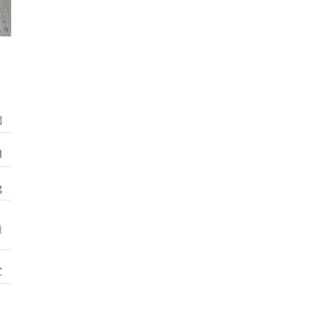
個
l
g
量
宜