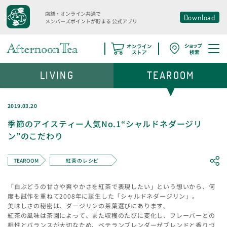
店舗・オンライン共通で
Download
メンバーズポイントが貯まる
公式アプリ
LIVING
TEAROOM
2019.03.20
季節のアイスティー人気No.1“シャルドネダージリ
ン”のこだわり
TEAROOM
紅茶のレシピ
「白ぶどうの甘さや爽やかさを紅茶で表現したい」という想いから、何
度も試作を重ねて2008年に誕生した「シャルドネダージリン」。
美味しさの秘密は、ダージリンの茶葉選びにあります。
紅茶の風味は茶園によって、また収穫のたびに変化し、フレーバーとの
相性とバランスが大切なため、ベテランブレンダーがブレンドと香りづ