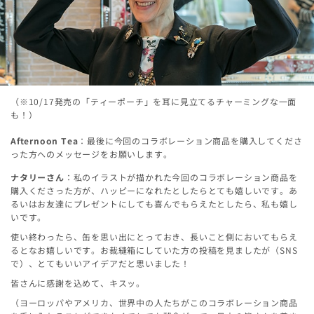
（※10/17発売の「ティーポーチ」を耳に見立てるチャーミングな一面
も！）
Afternoon Tea
：最後に今回のコラボレーション商品を購入してくださ
った方へのメッセージをお願いします。
ナタリーさん
：私のイラストが描かれた今回のコラボレーション商品を
購入くださった方が、ハッピーになれたとしたらとても嬉しいです。あ
るいはお友達にプレゼントにしても喜んでもらえたとしたら、私も嬉し
いです。
使い終わったら、缶を思い出にとっておき、長いこと側においてもらえ
るとなお嬉しいです。お裁縫箱にしていた方の投稿を見ましたが（SNS
で）、とてもいいアイデアだと思いました！
皆さんに感謝を込めて、キスッ。
（ヨーロッパやアメリカ、世界中の人たちがこのコラボレーション商品