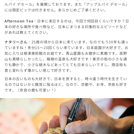
ルパイ デセール」を展開しております。また「アップルパイ デセール」
には限定ピックは付きません。あらかじめご了承ください。
Afternoon Tea
：日本に来日するのは、今回で何回目くらいですか？日
本の好きな場所や食べ物など、日本にまつまる印象的なエピソードなど
があれば教えてください。
ナタリーさん
：25歳の頃から日本に来ています。なのでもう30年も通っ
ていますね！多分15〜20回くらい来ています。日本庭園が大好きで、お
気に入りは根津美術館のお庭です。青山霊園もお散歩に素敵です。高野
山も素晴らしかったし、箱根の温泉も大好きです！東京の街の小さな通
りも静かで、小さな植木などあってとても日本らしいですし、商店街も
昔と変わらず懐かしい感じで好きです。
日本の古いものも大好きで、日本を旅すると、時々違う時代を生きてい
るのではないかと錯覚に陥るほど。なので、京都や、お寺、奈良も好き
です。（奈良の鹿も可愛い！）