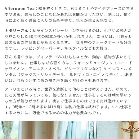
Afternoon Tea
：絵を描くときに、考えることやアイデアソースにする
本や映画、暮らしのことなどがあればお聞かせください。例えば、描く
時によく聴くお気に入りの音楽や香り、気分が乗る天気など。
ナタリーさん
：私がインスピレーションを受けるのは、小さい頃読んだ
り見たりした60年代の絵本が多いかもしれません。あるいは、今世紀初
頭の版画の作品集とかもよく見ます。 世界中のフォークアートも好き
ですし、ラッピングペーパーやテキスタイルなども大好き。
好んで描くのは、ヴィンテージのおもちゃとか、動物、植物が多いかも
しれません。 仕事しながら聴くのは、フォークミュージック（ルー・ド
ォワイオン、アニエス・オベル、ビリーマルダンなど）やインストルメ
ンタル（マックス・リシュテール、 ルドヴィコ・エイノウディ）。ある
いは、何もつけずに鳥の鳴き声を聴くだけの日もあります。
アトリエにいる時は、世界を遮断して他のことは考えません。なので、
たとえ雨が降っていても、気になりません。仕事をするのは朝の早いう
ちの方が気分がのります。夜まで仕事するのはできるだけ避けていま
す。9時半〜18時あるいは19時には私の仕事は終わります。いい仕事を
するためには、万全であるための体力が必要なんです。