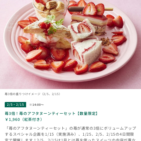
苺3倍の盛りつけイメージ（2/5、2/15）
2/5・2/15
※14:00〜
苺3倍！苺のアフタヌーンティーセット【数量限定】
￥1,960（紅茶付き）
「苺のアフタヌーンティーセット」の苺が通常の3倍にボリュームアップ
するスペシャル企画を1/15（実施済み）、1/25、2/5、2/15の4日間限
定で開催します！2/5、2/15は1月とは苺を使ったスイーツの内容が異な