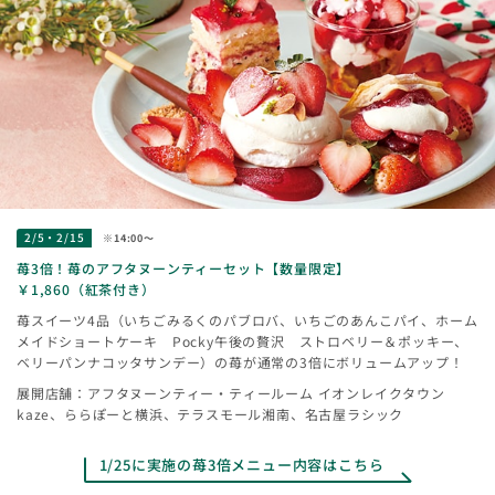
2/5・2/15
※14:00〜
苺3倍！苺のアフタヌーンティーセット【数量限定】
￥1,860（紅茶付き）
苺スイーツ4品（いちごみるくのパブロバ、いちごのあんこパイ、ホーム
メイドショートケーキ Pocky午後の贅沢 ストロベリー＆ポッキー、
ベリーパンナコッタサンデー）の苺が通常の3倍にボリュームアップ！
展開店舗：アフタヌーンティー・ティールーム イオンレイクタウン
kaze、ららぽーと横浜、テラスモール湘南、名古屋ラシック
1/25に実施の苺3倍メニュー内容はこちら