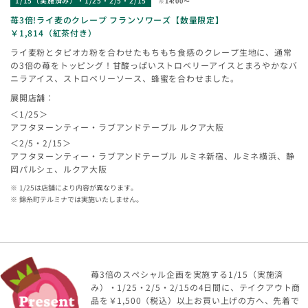
1/15（実施済み）・1/25・2/5・2/15
※14:00〜
苺3倍!ライ麦のクレープ フランソワーズ【数量限定】
￥1,814（紅茶付き）
ライ麦粉とタピオカ粉を合わせたもちもち食感のクレープ生地に、通常
の3倍の苺をトッピング！甘酸っぱいストロベリーアイスとまろやかなバ
ニラアイス、ストロベリーソース、蜂蜜を合わせました。
展開店舗：
＜1/25＞
アフタヌーンティー・ラブアンドテーブル ルクア大阪
＜2/5・2/15＞
アフタヌーンティー・ラブアンドテーブル ルミネ新宿、ルミネ横浜、静
岡パルシェ、ルクア大阪
1/25は店舗により内容が異なります。
錦糸町テルミナでは実施いたしません。
苺3倍のスペシャル企画を実施する1/15（実施済
み）・1/25・2/5・2/15の4日間に、テイクアウト商
品を￥1,500（税込）以上お買い上げの方へ、先着で