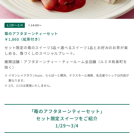
1/29～3/4
※14:00～
苺のアフタヌーンティーセット
￥1,860（紅茶付き）
セット限定の苺のスイーツ3品＋選べるスイーツ1品とお好みのお茶が楽
しめる、苺づくしのスペシャルプレート。
展開店舗：アフタヌーンティー・ティールーム全店舗（ルミネ有楽町を
除く）
イオンレイクタウンkaze、ららぽーと横浜、テラスモール湘南、名古屋ラシックは内容が
異なります。
2/5、2/15は実施いたしません。
「苺のアフタヌーンティーセット」
セット限定スイーツをご紹介
1/29～3/4