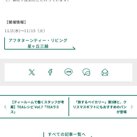
【開催情報】
11/2(水)～11/15（火）
アフタヌーンティー・リビング
星ヶ丘三越
【ティールームで働くスタッフが考
「旅するベイカリー」第5弾と、ク
案】TEAレシピ Vol.7「TEAラミ
リスマスギフトにもおすすめのパン
ス」
が登場
すべての記事一覧へ