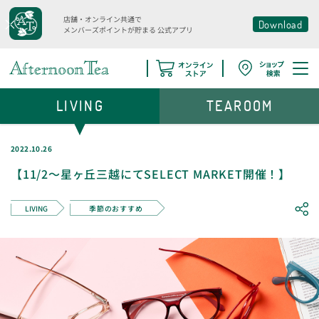
店舗・オンライン共通で
Download
メンバーズポイントが貯まる
公式アプリ
LIVING
TEAROOM
2022.10.26
【11/2～星ヶ丘三越にてSELECT MARKET開催！】
LIVING
季節のおすすめ