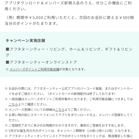
アプリダウンロード＆メンバーズ新規入会のうえ、ぜひこの機会にご利
用ください。
（例）期間中￥5,000ご利用いただくと、次回のお会計に使える￥500相
当分のポイントがたまります。
キャンペーン実施店舗
■アフタヌーンティー・リビング、ホーム＆リビング、ギフト＆リビン
グ
■アフタヌーンティーオンラインストア
メンバーズポイントご利用可能店舗
が対象となります。
お会計の際には、アフタヌーンティー公式アプリのバーコード画面、またはポイントカー
ドを必ずご提示ください。（ポイントカードの新規配付は終了しております）
一部店舗はメンバーズポイントご利用対象外となります。ご利用可能店舗につきましては
こちら
よりご確認ください。
メンバーズ登録についての詳細は
こちら
よりご覧ください。
お買い物の前にスマートフォンにてアプリをダウンロードの上、メンバーズ登録をしてく
ださい。
ご登録完了までに多少のお時間がかかりますので、事前のご登録をおすすめします。
9月がお誕生月の方のポイントは、キャンペーン期間中（10倍+2倍＝12倍）となります。
アフタヌーンティーオンラインストアでのポイント付与タイミングは、発送確定した後に