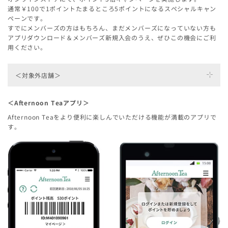
通常￥100で1ポイントたまるところ5ポイントになるスペシャルキャン
ペーンです。
すでにメンバーズの方はもちろん、まだメンバーズになっていない方も
アプリダウンロード＆メンバーズ新規入会のうえ、ぜひこの機会にご利
用ください。
＜対象外店舗＞
アフタヌーンティー・リビング 札幌三越
＜Afternoon Teaアプリ＞
アフタヌーンティー・リビング 伊勢丹立川店
Afternoon Teaをより便利に楽しんでいただける機能が満載のアプリで
アフタヌーンティー・リビング 伊勢丹浦和店
す。
アフタヌーンティー・リビング 静岡伊勢丹
アフタヌーンティー・リビング 星ヶ丘三越
アフタヌーンティー・リビング 新潟伊勢丹
アフタヌーンティー・リビング 千里阪急
アフタヌーンティー・リビング ジェイアール京都伊勢丹
アフタヌーンティー・リビング 川西阪急
アフタヌーンティー・リビング 阪神百貨店梅田本店
アフタヌーンティー・リビング ららぽーと柏の葉店