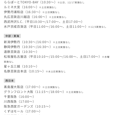
ららぽーとTOKYO-BAY（10:30～）
※土日、12/17実施なし
ルミネ大宮（16:00～）
※土日実施なし
伊勢丹浦和店（16:30～）
※土日実施なし
丸広百貨店川越店（16:00～）
※土日実施なし
西武所沢S.C.（平日10:30～/17:00～、土日17:00～）
水戸京成百貨店（平日11:00～/16:00～、土日11:00～）
※12/6実施なし
中部・東海
新潟伊勢丹（10:30～/16:00～）
※土日実施なし
静岡伊勢丹（10:30～/16:30～）
※土日実施なし
遠鉄百貨店（10:30～）
松坂屋名古屋店（平日10:10～/15:00～/16:00～、土日17:00～）
※水曜
実施なし
星ヶ丘三越（10:10～）
名鉄百貨店本店（10:15～）
※水土日実施なし
西日本
髙島屋大阪店（17:00～）
※土日実施なし
グランフロント大阪（11:15～/18:00～）
※土日実施なし
千里阪急（16:00～）
川西阪急（17:00～）
阪急西宮ガーデンズ（10:15～）
くずはモール（17:00～）