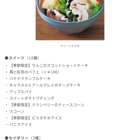
グリーンサラダ
●スイーツ
（10種）
【季節限定】りんごのズコットショートケーキ
苺と紅茶のパフェ（＋￥140）
バナナクランブルケーキ
キャラメルとアールグレイのチーズケーキ
アップルパイ
スイートポテトプディング
【季節限定】クランベリーのティースコーン
スコーン
【季節限定】ピスタチオアイス
バニラアイス
●セイボリー
（3種）