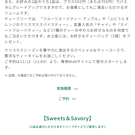
また、お好みの2品のうち1品は、プラス550円（または700円）でパス
タにグレードアップできますので、お食事としてもご満足いただけるボ
リュームです。
ティーフリーでは、「フルーツエードティー アップル」や「ぶどうとオ
レンジのクリスマススパイスティー」、定番人気の「チャイ」や「スイ
ートフルーツティー」など17種のティーの中からお好きなものを何度で
もご注文いただけます。お土産には、お好きなティーバッグ（3個）をプ
レゼント。
クリスマスシーズンを華やかに演出するスペシャルなティーコースで、
贅沢なティータイムをお過ごしください。
ご予約は11/12（12:00）より、専用Webサイトにて受付スタートしま
す。
店頭、お電話でのご予約は受け付けておりません。
実施概要
ご予約
【Sweets＆Savory】
＜2品お選びいただけます※ハーフサイズでご提供します＞