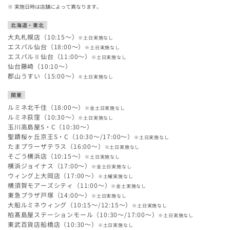
実施日時は店舗によって異なります。
北海道・東北
大丸札幌店（10:15～）
※土日実施なし
エスパル仙台（18:00～）
※土日実施なし
エスパルⅡ仙台（11:00～）
※土日実施なし
仙台藤崎（10:10～）
郡山うすい（15:00～）
※土日実施なし
関東
ルミネ北千住（18:00～）
※金土日実施なし
ルミネ荻窪（10:30～）
※土日実施なし
玉川高島屋S・C（10:30～）
聖蹟桜ヶ丘京王S・C（10:30～/17:00～）
※土日実施なし
たまプラーザテラス（16:00～）
※土日実施なし
そごう横浜店（10:15～）
※土日実施なし
横浜ジョイナス（17:00～）
※金土日実施なし
ウィング上大岡店（17:00～）
※土曜実施なし
横須賀モアーズシティ（11:00～）
※金土実施なし
東急プラザ戸塚（14:00～）
※土日実施なし
大船ルミネウィング（10:15～/12:15～）
※土日実施なし
柏髙島屋ステーションモール（10:30～/17:00～）
※土日実施なし
東武百貨店船橋店（10:30～）
※土日実施なし