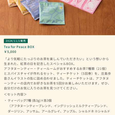
2024/11/1発売
Tea for Peace BOX
￥5,000
「より気軽にたっぷりのお茶を楽しんでいただきたい」という想いから
生まれた、紅茶の日を記念したスペシャルBOX。
アフタヌーンティー・ティールームがおすすめするお茶7種類（21個）
とスパイスチャイが作れるセット、ティーチケット（5回券）を、庄島歩
音さんイラストの缶に詰め合わせました。ティーチケットは、アフタヌ
ーンティーの店内でお好きなお茶を5回分お楽しみいただけます。ぜひ、
自分だけのお気に入りのお茶を見つけてください。
＜セット内容＞
ティーバッグ7種 (各3g)×各3個
（アフタヌーンティーブレンド、イングリッシュミルクティーブレンド、
ダージリン、アッサム、アールグレイ、アップル、シャルドネ ※シャルド