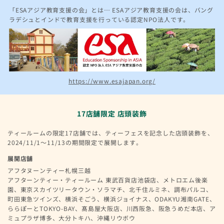
「ESAアジア教育支援の会」とは… ESAアジア教育支援の会は、バング
ラデシュとインドで教育支援を行っている認定NPO法人です。
https://www.esajapan.org/
17店舗限定 店頭装飾
ティールームの限定17店舗では、ティーフェスを記念した店頭装飾を、
2024/11/1～11/13の期間限定で展開します。
展開店舗
アフタヌーンティー札幌三越
アフターンティー・ティールーム 東武百貨店池袋店、メトロエム後楽
園、東京スカイツリータウン・ソラマチ、北千住ルミネ、調布パルコ、
町田東急ツインズ、横浜そごう、横浜ジョイナス、ODAKYU湘南GATE、
ららぽーとTOKYO-BAY、髙島屋大阪店、川西阪急、阪急うめだ本店、ア
ミュプラザ博多、大分トキハ、沖縄リウボウ