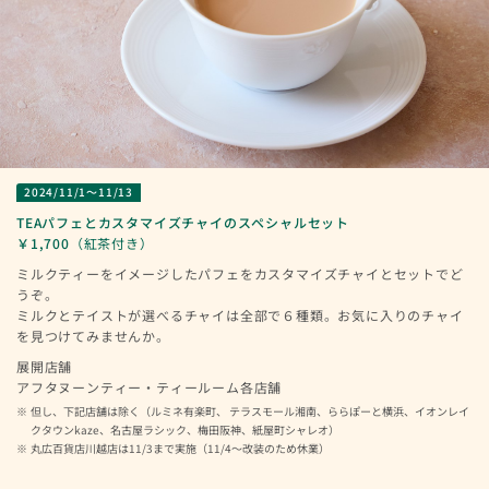
2024/11/1～11/13
TEAパフェとカスタマイズチャイのスペシャルセット
￥1,700
（紅茶付き）
ミルクティーをイメージしたパフェをカスタマイズチャイとセットでど
うぞ。
ミルクとテイストが選べるチャイは全部で６種類。お気に入りのチャイ
を見つけてみませんか。
展開店舗
アフタヌーンティー・ティールーム各店舗
但し、下記店舗は除く（ルミネ有楽町、 テラスモール湘南、ららぽーと横浜、イオンレイ
クタウンkaze、名古屋ラシック、梅田阪神、紙屋町シャレオ）
丸広百貨店川越店は11/3まで実施（11/4～改装のため休業）