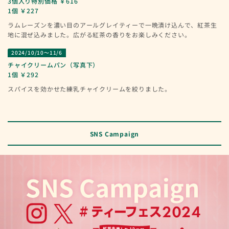
3個入り特別価格 ￥616
1個 ￥227
ラムレーズンを濃い目のアールグレイティーで一晩漬け込んで、紅茶生
地に混ぜ込みました。広がる紅茶の香りをお楽しみください。
2024/10/10～11/6
チャイクリームパン（写真下）
1個 ￥292
スパイスを効かせた練乳チャイクリームを絞りました。
SNS Campaign