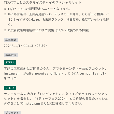
TEAパフェとカスタマイズチャイのスペシャルセット
11/1～11/13の期間限定メニューとなります。
ルミネ有楽町、玉川髙島屋S・C、テラスモール湘南、ららぽーと横浜、イ
オンレイクタウンkaze、名古屋ラシック、梅田阪神、紙屋町シャレオを除
く。
丸広百貨店川越店は11/3まで実施（11/4～改装のため休業）
応募期間
2024/11/1～11/13（23:59）
応募方法
STEP1
下記の応募規約にご同意のうえ、アフタヌーンティー公式アカウント、
Instagram（@afternoontea_official）、X（＠AfternoonTea_LT）
をフォロー
STEP2
ティールームの店内で「TEAパフェとカスタマイズチャイのスペシャル
セット」を撮影し、「#ティーフェス2024」とご希望の賞品のハッシュ
タグをつけてInstagramまたはXに投稿してください。
プレゼント