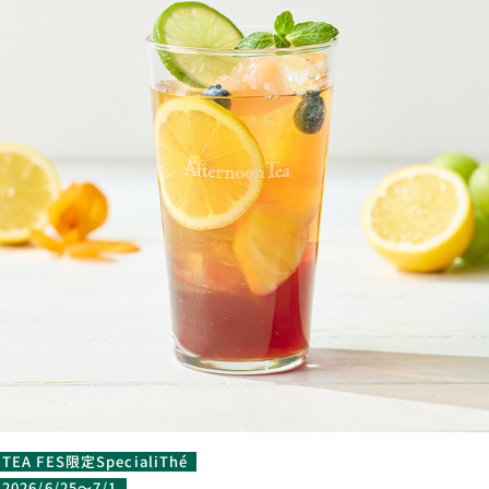
TEA FES限定SpecialiThé
2026/6/25～7/1