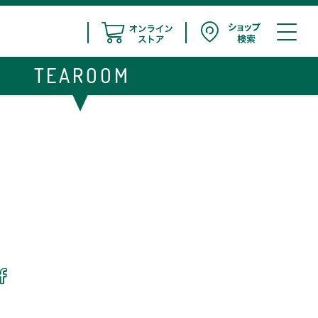
TEAROOM
む