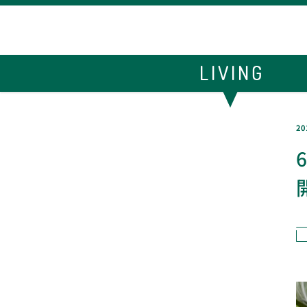
LIVING
20