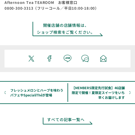
先行試食の参加は完全予約制となります。
Afternoon Tea TEAROOM お客様窓口
予約完了メールが届いた時点で、予約確定となります。届かなかっ
プライスは税込み（10％）です。
0800-300-3313（フリーコール／平日10:00-18:00）
た場合は、3日以内にご連絡ください。送信エラーとなったご予約
食物アレルギー情報は、必ず予めご確認いただきますようにお願い
は無効となりますので、ご了承ください。イベント当日、予約完了
いたします。尚、先行試食のメニューは変更できません。対象メニ
メール（ご予約名と予約番号）が必要です。
開催店舗の店舗情報は、
ューに食物アレルギーをお持ちの方はご参加をお控えください。
お申込みはお1人様1回限りとさせていただきます。重複ご予約され
ショップ検索をご覧ください。
お持ち帰りはご遠慮いただいております。
た場合は、最新のご予約以外無効となりますのでご了承ください。
当日、お席をご用意しておりますため、お席のご指定は出来ませ
@resv.jpのドメインメールが受信可能なメールアドレスでご予約く
ん。
ださい。予約完了メールが届かない場合はアフタヌーンティー・テ
先行試食は、開催店舗、開催日時などがそれぞれ異なります。お間
ィールームお客様窓口までご連絡ください。
違えないようにご予約ください。
ご予約はAfternoon Tea MEMBERSにご登録のご本人に限ります。
ご予約・キャンセル締切
尚、お子様のご同伴は予約サイトの注意事項をご確認いただきます
キャンセルは、イベント当日の4日前（23:59）まで予約サイトのみ
ようお願い申し上げます。
で受付しております。
ご予約はAfternoon Tea MEMBERSのマイページ内のお知らせに記
締切以降のキャンセル、無断キャンセルは、キャンセル料がかかる
【MEMBERS限定先行試食】46店舗
載のあるご予約フォームURLから行ってください。
フレッシュメロンとハーブを味わう
場合がございますので、必ずご連絡をお願いいたします。後日こち
限定で開催！夏限定スイーツをいち
パフェやSpecialiThéが登場
ご予約フォームにアクセスが集中した場合、つながりにくくなるこ
早くお届けします
らからキャンセル料についてご連絡させていただく場合がございま
ともございますので予めご了承ください。
すので、ご了承ください。
ご予約のキャンセルはイベント当日の4日前（23:59）までお受けい
変更・キャンセル・キャンセル待ちについて
たします。それ以降のキャンセルはお受け出来ません。また、当日
すべての記事一覧へ
キャンセルの場合には、キャンセル料をお支払いいただくこともご
万が一キャンセルされる場合は、予約サイトにてご自身でキャンセ
ざいます。
ル処理をお願いいたします。予約完了メールに記載の「キャンセル
エントリーにかかるインターネット接続料・通信料は、お客様の負