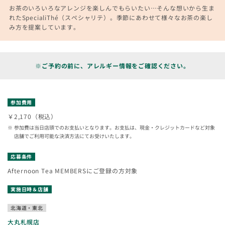
お茶のいろいろなアレンジを楽しんでもらいたい…そんな想いから生ま
れたSpecialiThé（スペシャリテ）。季節にあわせて様々なお茶の楽し
み方を提案しています。
※ご予約の前に、アレルギー情報をご確認ください。
参加費用
￥2,170（税込）
参加費は当日店頭でのお支払いとなります。お支払は、現金・クレジットカードなど対象
店舗でご利用可能な決済方法にてお受けいたします。
応募条件
Afternoon Tea MEMBERSにご登録の方対象
実施日時＆店舗
北海道・東北
大丸札幌店