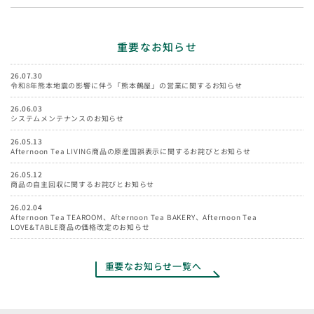
の手続き」URLと認証キーでログインしてください。
担となります。
ご予約後の各種変更（日時など）は承れません。変更の場合は、お
ご予約時には指定の欄に、Afternoon Tea MEMBERSの会員ID（10
客様ご自身で一度キャンセルの上、新たにご予約をお願いいたしま
桁）を必ずご記入ください。
す。
重要なお知らせ
おひとり様で複数のAfternoon Tea MEMBERS登録を行い複数回の
キャンセル待ちは予約サイトにてメールアドレスでの受付が可能で
ご予約が確認された場合、及び、ご予約時に会員IDのご記入がない
す。空席が出た場合は登録された方へ一斉メールでご連絡をいたし
26.07.30
令和8年熊本地震の影響に伴う「熊本鶴屋」の営業に関するお知らせ
場合などは、会員登録を確認の上、登録が確認出来ない方は、ご予
ますので、ご自身でご予約をお願いいたします。（先着順）
約をキャンセルにさせていただきますので、ご注意ください。
26.06.03
ご来店時に予約完了メール（ご予約名と予約番号）とAfternoon
システムメンテナンスのお知らせ
Tea MEMBERSの会員IDがわかるアプリ画面をスタッフにご提示く
26.05.13
ださい。ご提示いただけない場合はご入店いただけません。
Afternoon Tea LIVING商品の原産国誤表示に関するお詫びとお知らせ
ご予約した先行試食の開始時間の回にのみ参加可能です。時間の変
更などは一切できません。
26.05.12
商品の自主回収に関するお詫びとお知らせ
先行試食の開始時間までにご来店を頂けない場合、先行試食にご参
加頂けないことがあります。また、先行試食の開始時間に遅れた場
26.02.04
Afternoon Tea TEAROOM、Afternoon Tea BAKERY、Afternoon Tea
合であっても、終了時間の延長はできません。大幅に遅れてご来店
LOVE&TABLE商品の価格改定のお知らせ
される場合はキャンセル扱いとなり、キャンセル料を頂戴する場合
がございますので、ご了承ください。
参加費は当日店頭でのお支払いとなります。お支払は、現金・クレ
重要なお知らせ一覧へ
ジットカードなど対象店舗でご利用可能な決済方法にてお受けいた
します。
先行試食に参加するための参加費、交通費、宿泊費等はすべて参加