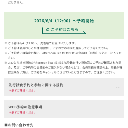
だけません。
2026/6/4（12:00）～予約開始
ご予約はこちら
ご予約は6/4（12:00～）先着順でお受けいたします。
ご予約は会員おひとり様1回限り、いずれかの時間を選択してご予約ください。
ご予約時には指定の欄に、Afternoon Tea MEMBERSの会員ID（10桁）を必ずご記入くだ
さい。
おひとり様で複数のAfternoon Tea MEMBERS登録を行い複数回のご予約が確認された場
合、及び、ご予約時に会員IDのご記入がない場合などは、会員登録を確認の上、登録が確
認出来ない方は、ご予約をキャンセルにさせていただきますので、ご注意ください。
先行試食予約と参加に関する規約
※必ずご確認ください
「Afternoon Tea MEMBERS限定先行試食」（以下「先行試食」と
WEB予約の注意事項
いいます）に参加をご希望されるお客様は、事前に以下の規約（以
※必ずご確認ください
下「本規約」といいます）を全てお読みください。ご予約をもっ
て、本規約にご同意いただいたものとみなします。
■お問い合わせ先
カレンダーからご希望の店舗と日程を選んでご予約ください。