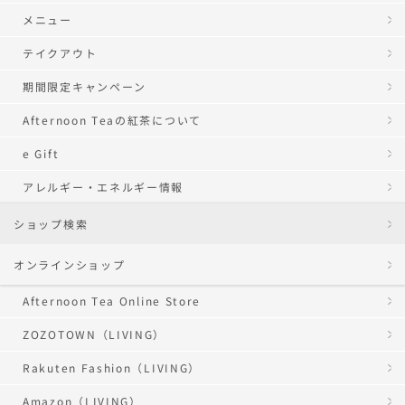
先行試食の運営が合理的に予測、あるいは管理不可能な事態に陥っ
メニュー
た場合、ご予約受付期間中であっても、当社は予告なく先行試食の
内容等を変更または先行試食を中止する場合がございます。この場
テイクアウト
合、当社はいかなる損害についても責任を負うものではありませ
ん。中止の際、別日時でのご予約振替は承っておりません。
期間限定キャンペーン
イベントのお問い合わせは、メール
（info@cs.ivy-company.jp）
ま
でお願いいたします。電話の場合は、アフタヌーンティー・ティー
Afternoon Teaの紅茶について
ルームお客様窓口0800-300-3313（フリーコール/月～金10:00～
e Gift
18:00）で承ります。土・日・祝日を除く、当社営業日に順次対応
させていただきます。各回、店頭および電話での受付はしておりま
アレルギー・エネルギー情報
せん。また、店舗への直接のお問い合わせはご遠慮ください。
ショップ検索
オンラインショップ
Afternoon Tea Online Store
ZOZOTOWN（LIVING）
Rakuten Fashion（LIVING）
Amazon（LIVING）