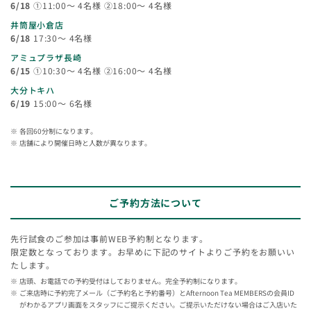
6/18
①11:00～ 4名様 ②18:00～ 4名様
井筒屋小倉店
6/18
17:30～ 4名様
アミュプラザ長崎
6/15
①10:30～ 4名様 ②16:00～ 4名様
大分トキハ
6/19
15:00～ 6名様
各回60分制になります。
店舗により開催日時と人数が異なります。
ご予約方法について
先行試食のご参加は事前WEB予約制となります。
限定数となっております。お早めに下記のサイトよりご予約をお願いい
たします。
店頭、お電話での予約受付はしておりません。完全予約制になります。
ご来店時に予約完了メール（ご予約名と予約番号）とAfternoon Tea MEMBERSの会員ID
がわかるアプリ画面をスタッフにご提示ください。ご提示いただけない場合はご入店いた