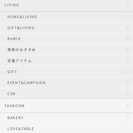
者の負担となります。
LIVING
先行試食は、悪天候の影響またはその他の都合により、予告なく内
容および開催時間の変更または開催を中止する場合がございます。
HOME&LIVING
当日の実施有無に限り、直接店舗へお問い合わせください。また、
GIFT&LIVING
中止の場合の振替はありませんので、ご了承ください。
先行試食のご予約はご予約者に帰属し、第三者へ譲渡、転売するこ
ReMIX
とはできません。
先行試食のご予約および参加に関して、当選者と第三者（他の参加
季節のおすすめ
者を含む）との間に生じた紛争等について、当社は一切責任を負い
ません。
定番アイテム
ご予約いただいたお客様の個人情報につきましては、先行試食に関
GIFT
する目的のみに使用し、お客様の同意なしに当社の業務委託先以外
の第三者に開示・提供することはありません（法令等により開示を
EVENT&CAMPAIGN
求められた場合を除く）。なお、個人情報の取扱いについては、当
社「
プライバシーポリシー
」に基づき、取り扱うものとします。
CSR
本規約を遵守いただけない場合、その他当社の判断により、ご予約
の取り消しをさせていただく場合がございますので、予めご了承く
TEAROOM
ださい。
ご予約における、ネットワークの中断、データ消失、不具合、遅
BAKERY
延、ネットワーク回線の喪失などについて、当社はその責任を一切
負いません。
LOVE&TABLE