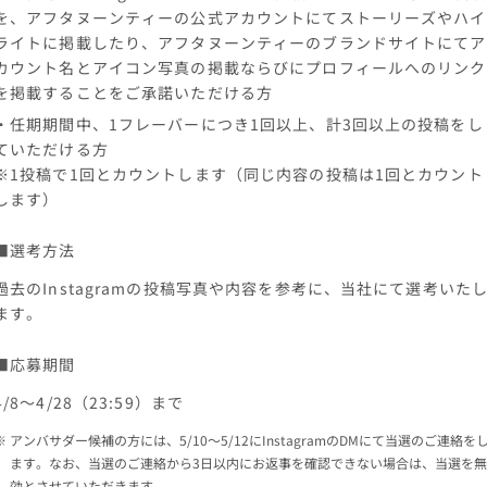
を、アフタヌーンティーの公式アカウントにてストーリーズやハイ
ライトに掲載したり、アフタヌーンティーのブランドサイトにてア
カウント名とアイコン写真の掲載ならびにプロフィールへのリンク
を掲載することをご承諾いただける方
・任期期間中、1フレーバーにつき1回以上、計3回以上の投稿をし
ていただける方
※1投稿で1回とカウントします（同じ内容の投稿は1回とカウント
します）
■選考方法
過去のInstagramの投稿写真や内容を参考に、当社にて選考いた
ます。
■応募期間
4/8～4/28（23:59）まで
アンバサダー候補の方には、5/10～5/12にInstagramのDMにて当選のご連絡を
ます。なお、当選のご連絡から3日以内にお返事を確認できない場合は、当選を無
効とさせていただきます。