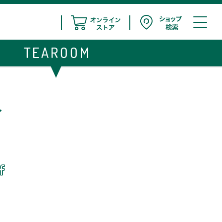
TEAROOM
イ