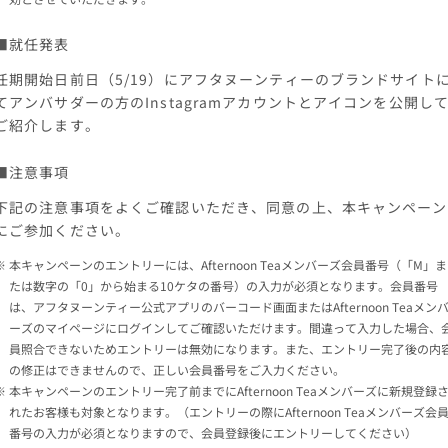
■就任発表
任期開始日前日（5/19）にアフタヌーンティーのブランドサイト
てアンバサダーの方のInstagramアカウントとアイコンを公開し
ご紹介します。
■注意事項
下記の注意事項をよくご確認いただき、同意の上、本キャンペーン
にご参加ください。
本キャンペーンのエントリーには、Afternoon Teaメンバーズ会員番号（「M」ま
たは数字の「0」から始まる10ケタの番号）の入力が必須となります。会員番号
は、アフタヌーンティー公式アプリのバーコード画面またはAfternoon Teaメン
ーズのマイページにログインしてご確認いただけます。間違って入力した場合、
員照合できないためエントリーは無効になります。また、エントリー完了後の内
の修正はできませんので、正しい会員番号をご入力ください。
本キャンペーンのエントリー完了前までにAfternoon Teaメンバーズに新規登録
れたお客様も対象となります。（エントリーの際にAfternoon Teaメンバーズ会
番号の入力が必須となりますので、会員登録後にエントリーしてください）