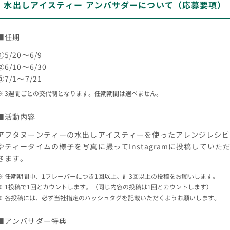
水出しアイスティー アンバサダーについて（応募要項）
■任期
①5/20～6/9
②6/10～6/30
③7/1～7/21
3週間ごとの交代制となります。任期期間は選べません。
■活動内容
アフタヌーンティーの水出しアイスティーを使ったアレンジレシピ
やティータイムの様子を写真に撮ってInstagramに投稿していた
きます。
任期期間中、1フレーバーにつき1回以上、計3回以上の投稿をお願いします。
1投稿で1回とカウントします。（同じ内容の投稿は1回とカウントします）
各投稿には、必ず当社指定のハッシュタグを記載いただくようお願いします。
■アンバサダー特典