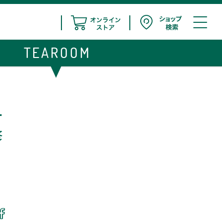
TEAROOM
ー
修
る