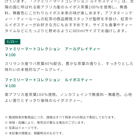
げています。「ファミリーマートコレクション ルイボスティー」は、太
陽の国と呼ばれる南アフリカ産のルイボス茶葉100%を使用し、無香
料、無着色にこだわりルイボス本来の味が楽しめます。アフタヌーンテ
ィー・ティールームの紅茶の商品開発スタッフが監修を手掛け、紅茶や
ルイボスティーがお好きな方にもおすすめです。サイズも食事やティー
タイムなどにたっぷりと飲めるように600mlサイズでお届けします。
5/25～
ファミリーマートコレクション アールグレイティー
￥100
スリランカ産ウバ茶葉40％配合。豊かな茶葉の香りと、すっきりとした
味わいの本格的なアールグレイ。
ファミリーマートコレクション ルイボスティー
￥100
南アフリカ産茶葉100％使用。ノンカフェインで無香料・無着色。心地
よい香りとすっきり後味のルイボスティー。
軽減税率対象商品につき、価格はすべて税率 8%の税込で表記しております。
地域・店舗により、発売日が異なる場合がございます。
写真はイメージです。
本記事の情報は、掲載時点のものです。