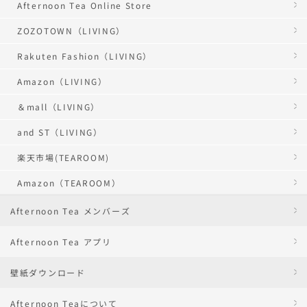
Afternoon Tea Online Store
ZOZOTOWN（LIVING）
Rakuten Fashion（LIVING）
Amazon（LIVING）
＆mall（LIVING）
and ST（LIVING）
楽天市場(TEAROOM)
Amazon（TEAROOM）
Afternoon Tea メンバーズ
Afternoon Tea アプリ
壁紙ダウンロード
Afternoon Teaについて