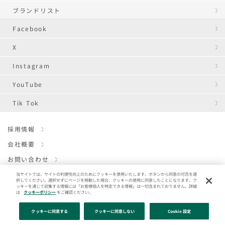
ブランドリスト
Facebook
X
Instagram
YouTube
Tik Tok
採用情報
会社概要
お問い合わせ
ウェブサイトポリシー
当サイトでは、サイトの利便性向上のためにクッキーを使用いたします。ボタンから同意の可否を選
択してください。選択せずにページを移動した場合、クッキーの使用に同意したことになります。ク
ッキーを通じて収集する情報には「お客様個人を特定できる情報」は一切含まれておりません。詳細
プライバシーポリシー
は
クッキーポリシー
をご確認ください。
クッキーポリシー
クッキーに同意する
クッキーに同意しない
Cookie 設定
ENGLISH