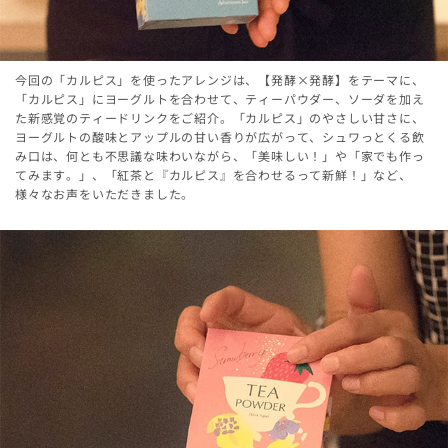
今回の「カルピス」を使ったアレンジは、【発酵×発酵】をテーマに、
「カルピス」にヨーグルトを合わせて、ティーパウダー、ソーダを加え
た新感覚のティードリンクをご紹介。「カルピス」のやさしい甘さに、
ヨーグルトの酸味とアップルの甘い香りが広がって、シュワっとくる飲
み口は、何とも不思議な味わいながら、「美味しい！」や「家でも作っ
てみます。」、「紅茶と『カルピス』を合わせるって新鮮！」など、
様々なお声をいただきました。