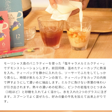
モーリシャス島のバニラティーを使った「塩キャラメルミルクティー」
でデモンストレーションします。前回同様、温めたティーカップに熱湯
を入れ、ティーバッグを静かに入れたら、ソーサーでふたをしてしっか
り蒸らし、時間が来たらスプーンの背で、ティーバッグをカップの内側
で押すようにして濃いめに抽出します。ミルクに負けない茶葉の味わい
が引き出されます。熱々の濃いめの紅茶に、ピンクの岩塩をひとつまみ
（3粒ほど）と砂糖を入れてよく溶かし、氷を入れた2つのグラスに注ぎ
ます。スプーンでよく混ぜたら、好みの量の牛乳を加えて出来上がりで
す。