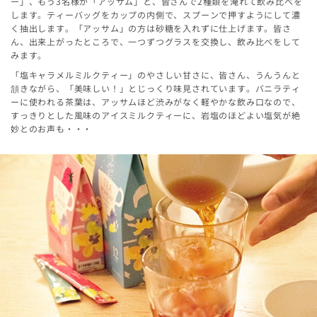
ー」、もう3名様が「アッサム」と、皆さんで2種類を淹れて飲み比べを
します。ティーバッグをカップの内側で、スプーンで押すようにして濃
く抽出します。「アッサム」の方は砂糖を入れずに仕上げます。皆さ
ん、出来上がったところで、一つずつグラスを交換し、飲み比べをして
みます。
「塩キャラメルミルクティー」のやさしい甘さに、皆さん、うんうんと
頷きながら、「美味しい！」とじっくり味見されています。バニラティ
ーに使われる茶葉は、アッサムほど渋みがなく軽やかな飲み口なので、
すっきりとした風味のアイスミルクティーに、岩塩のほどよい塩気が絶
妙とのお声も・・・