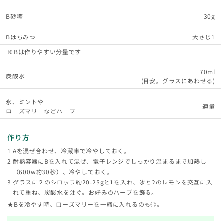
B砂糖
30g
Bはちみつ
大さじ1
※Bは作りやすい分量です
70ml
炭酸水
(目安。グラスにあわせる)
氷、ミントや
適量
ローズマリーなどハーブ
作り方
Aを混ぜ合わせ、冷蔵庫で冷やしておく。
耐熱容器にBを入れて混ぜ、電子レンジでしっかり温まるまで加熱し
（600w約30秒）、冷やしておく。
グラスに２のシロップ約20-25gと1を入れ、氷と2のレモンを交互に入
れて重ね、炭酸水を注ぐ。お好みのハーブを飾る。
★Bを冷やす時、ローズマリーを一緒に入れるのも◎。