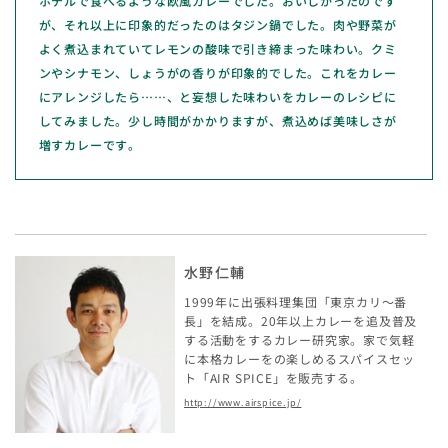
ホテルで食べるような欧風カレーでした。おいしかったのです
が、それ以上に印象的だったのはタジン鍋でした。肉や野菜が
よく煮込まれていてレモンの酸味で引き締まった味わい。クミ
ンやシナモン、しょうがの香りが印象的でした。これをカレー
にアレンジしたら……、と妄想した味わいをカレーのレシピに
してみました。少し時間がかかりますが、煮込めば美味しさが
増すカレーです。
水野仁輔
1999年に出張料理集団「東京カリ～番
長」を結成。20年以上カレーを追及普及
する活動をするカレー研究家。家で気軽
に本格カレーをの楽しめるスパイスセッ
ト「AIR SPICE」を販売する。
http://www.airspice.jp/