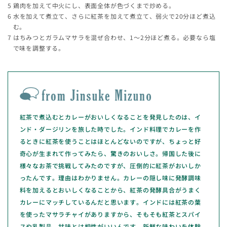
鶏肉を加えて中火にし、表面全体が色づくまで炒める。
水を加えて煮立て、さらに紅茶を加えて煮立て、弱火で20分ほど煮込
む。
はちみつとガラムマサラを混ぜ合わせ、1～2分ほど煮る。必要なら塩
で味を調整する。
紅茶で煮込むとカレーがおいしくなることを発見したのは、イ
ンド・ダージリンを旅した時でした。インド料理でカレーを作
るときに紅茶を使うことはほとんどないのですが、ちょっと好
奇心が生まれて作ってみたら、驚きのおいしさ。帰国した後に
様々なお茶で挑戦してみたのですが、圧倒的に紅茶がおいしか
ったんです。理由はわかりません。カレーの隠し味に発酵調味
料を加えるとおいしくなることから、紅茶の発酵具合がうまく
カレーにマッチしているんだと思います。インドには紅茶の葉
を使ったマサラチャイがありますから、そもそも紅茶とスパイ
スや乳製品、甘味とは相性がいいんです。新鮮な味わいを体験