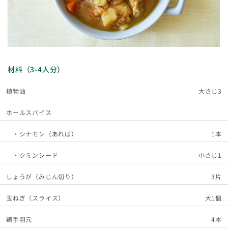
材料（3-4人分）
植物油
大さじ3
ホールスパイス
・シナモン（あれば）
1本
・クミンシード
小さじ1
しょうが（みじん切り）
3片
玉ねぎ（スライス）
大1個
鶏手羽元
4本