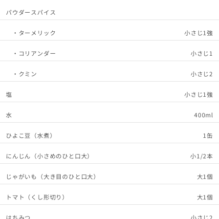
パウダースパイス
・ターメリック
小さじ1強
・コリアンダー
小さじ1
・クミン
小さじ2
塩
小さじ1強
水
400ml
ひよこ豆（水煮）
1缶
にんじん（小さめのひと口大）
小1/2本
じゃがいも（大き目のひと口大）
大1個
トマト（くし形切り）
大1個
はちみつ
小さじ2