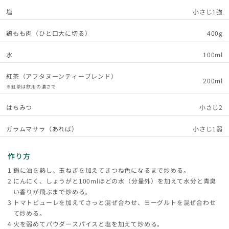
塩
小さじ1強
鶏もも肉（ひと口大に切る）
400g
水
100ml
紅茶（アフタヌーンティーブレンド）
200ml
※紅茶は飲用の濃さで
はちみつ
小さじ2
ガラムマサラ（あれば）
小さじ1弱
作り方
鍋に油を熱し、玉ねぎを加えてきつね色になるまで炒める。
にんにく、しょうがと100mlほどの水（分量外）を加えて水分と青臭
い香りが飛ぶまで炒める。
トマトピューレを加えてさっと混ぜ合わせ、ヨーグルトを混ぜ合わせ
て炒める。
火を弱めてパウダースパイスと塩を加えて炒める。