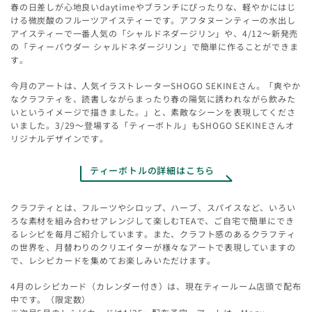
春の日差しが心地良いdaytimeやブランチにぴったりな、軽やかにはじ
ける微炭酸のフルーツアイスティーです。アフタヌーンティーの水出し
アイスティーで一番人気の「シャルドネダージリン」や、4/12～新発売
の「ティーパウダー シャルドネダージリン」で簡単に作ることができま
す。
今月のアートは、人気イラストレーターSHOGO SEKINEさん。「爽やか
なクラフティを、読書しながらまったり春の陽気に誘われながら飲みた
いというイメージで描きました。」と、素敵なシーンを表現してくださ
いました。3/29～登場する「ティーボトル」もSHOGO SEKINEさんオ
リジナルデザインです。
ティーボトルの詳細はこちら
クラフティとは、フルーツやシロップ、ハーブ、スパイスなど、いろい
ろな素材を組み合わせアレンジして楽しむTEAで、ご自宅で簡単にでき
るレシピを毎月ご紹介しています。また、クラフト感のあるクラフティ
の世界を、月替わりのクリエイターが様々なアートで表現していますの
で、レシピカードを集めてお楽しみいただけます。
4月のレシピカード（カレンダー付き）は、現在ティールーム店頭で配布
中です。（限定数）