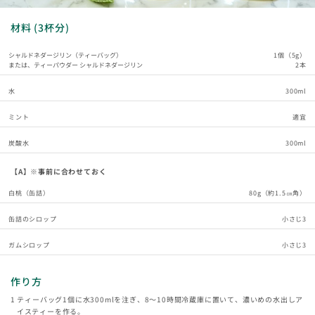
材料 (3杯分)
シャルドネダージリン（ティーバッグ）
1個（5g）
または、ティーパウダー シャルドネダージリン
2本
水
300ml
ミント
適宜
炭酸水
300ml
【A】※事前に合わせておく
白桃（缶詰）
80g（約1.5㎝角）
缶詰のシロップ
小さじ3
ガムシロップ
小さじ3
作り方
ティーバッグ1個に水300mlを注ぎ、8～10時間冷蔵庫に置いて、濃いめの水出しア
イスティーを作る。