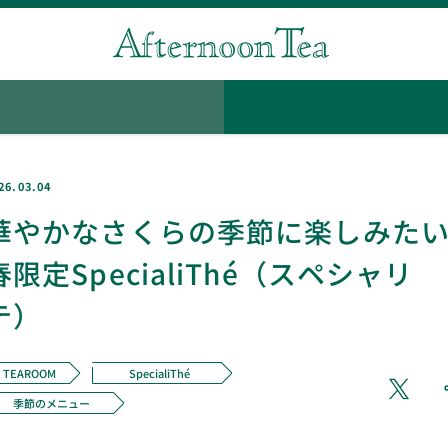
26.03.04
華やかなさくらの季節に楽しみた
春限定SpecialiThé（スペシャリ
テ）
TEAROOM
SpecialiThé
季節のメニュー