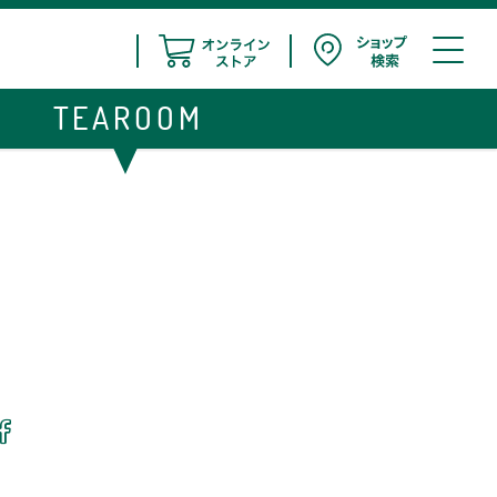
TEAROOM
い