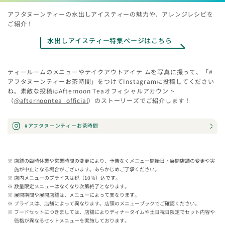
アフタヌーンティーの水出しアイスティーの魅力や、アレンジレシピを
ご紹介！
水出しアイスティー特集ページはこちら
ティールームのメニューやテイクアウトアイテ ムを写真に撮って、「#
アフタヌーンティーお茶時間」をつけてInstagramに投稿してください
ね。素敵な投稿はAfternoon Teaオフィシャルアカウント
（
@afternoontea_official
）のストーリーズでご紹介します！
#アフタヌーンティーお茶時間
店舗の臨時休業や営業時間の変更により、予告なくメニュー開始日・展開店舗の変更や実
施が中止となる場合がございます。あらかじめご了承ください。
店内メニューのプライスは税（10％）込です。
数量限定メニューはなくなり次第終了となります。
展開期間や展開店舗は、メニューによって異なります。
プライスは、店舗によって異なります。店頭のメニューブックでご確認ください。
フードセットにつきましては、店舗によりディナータイムや土日祝日限定でセット内容や
価格が異なるセットメニューを実施しております。