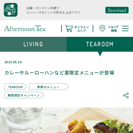
店舗・オンライン共通で
Download
メンバーズポイントが貯まる
公式アプリ
LIVING
TEAROOM
2023.05.10
カレーやルーローハンなど夏限定メニューが登場
TEAROOM
季節のメニュー
期間限定キャンペーン