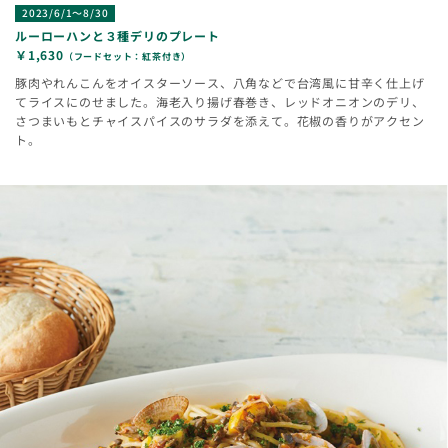
2023/6/1～8/30
ルーローハンと３種デリのプレート
￥1,630
（フードセット：紅茶付き）
豚肉やれんこんをオイスターソース、八角などで台湾風に甘辛く仕上げ
てライスにのせました。海老入り揚げ春巻き、レッドオニオンのデリ、
さつまいもとチャイスパイスのサラダを添えて。花椒の香りがアクセン
ト。