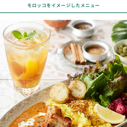
の素材が使われている。味を大きく特徴づけているアイテムの
モロッコをイメージしたメニュー
ひとつにトマトがある。僕が生まれて初めてバターチキンカレ
ーを食べたのは、六本木『モティ』。ほんのりピンクがかった
クリーム色のソースを口に運ぶとチーズのような濃厚なうま味
がある。「世の中にはこんなにおいしいものがあったのか！」
と感動したことを覚えている。その後、作り方のポイントを聞
く機会があったが、徹底的に煮詰めたトマトのうま味がキーポ
イントということだった。