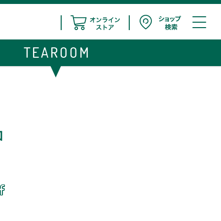
TEAROOM
ロ