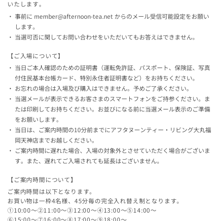
いたします。
事前に member@afternoon-tea.net からのメール受信可能設定をお願い
します。
当選可否に関してお問い合わせをいただいてもお答えはできません。
【ご入場について】
当日ご本人確認のための証明書（運転免許証、パスポート、保険証、写真
付住民基本台帳カード、特別永住者証明書など）をお持ちください。
お忘れの場合は入場及び購入はできません。予めご了承ください。
当選メールが表示できるお客さまのスマートフォンをご持参ください。ま
たは印刷してお持ちください。お並びになる前に当選メール表示のご準備
をお願いします。
当日は、ご案内時間の10分前までにアフタヌーンティー・リビング大丸福
岡天神店までお越しください。
ご案内時間に遅れた場合、入場の対象外とさせていただく場合がございま
す。また、遅れてご入場されても延長はございません。
【ご案内時間について】
ご案内時間は以下となります。
お買い物は一枠4名様、45分毎の完全入れ替え制となります。
①10:00～②11:00～③12:00～④13:00～⑤14:00～
⑥15:00～⑦16:00～⑧17:00～⑨18:00～