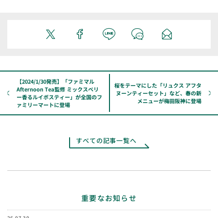
【2024/1/30発売】「ファミマル
桜をテーマにした「リュクス アフタ
Afternoon Tea監修 ミックスベリ
ヌーンティーセット」など、春の新
ー香るルイボスティー」が全国のフ
メニューが梅田阪神に登場
ァミリーマートに登場
すべての記事一覧へ
重要なお知らせ
26.07.30