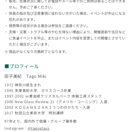
販売、在庫状況に関してお電話やメール等でのご質問は承ることはできま
せん。予めご了承ください。
係員の指示及び注意事項に従わない方がいた場合、イベントが中止になる
恐れがあります。
発熱等の症状がある場合は参加をご遠慮ください。
天候・災害・トラブル等のやむを得ない理由により、開催直前や当日など
に急遽イベントを中止、またはイベント内容を変更しての開催とさせてい
ただく場合がございます。
商品がなくなり次第終了となります。
■プロフィール
田子美紀 Tago Miki
1972 神奈川県生まれ
1995 多摩美術大学 ガラスコース卒業
1997-2001 ㈱黄金崎クリスタルパーク 体験工房スタッフ
2000 New Glass Review 21（アメリカ・コーニング）入選
2003 ＫＯＧＡＮＥＺＡＫＩうつわのかたち・入選
2017 秋田公立美術大学 特別講師
97年より、国内外で個展・グループ展多数
Instagram：
@tagoglass