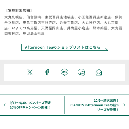
【実施対象店舗】
大丸札幌店、仙台藤崎、東武百貨店池袋店、小田急百貨店新宿店、伊勢
丹立川店、東急百貨店吉祥寺店、近鉄百貨店、大丸神戸店、大丸京都
店、いよてつ髙島屋、天満屋岡山店、井筒屋小倉店、熊本鶴屋、大丸福
岡天神店、鹿児島山形屋
Afternoon Teaのショップリストはこちら
10/6～順次発売！
9/17～9/30、メンバーズ限定
PEANUTS×Afternoon Teaの新シ
10％OFFキャンペーン開催！
リーズが登場！