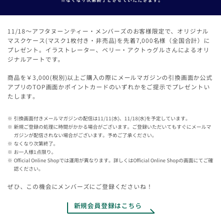
11/18～アフタヌーンティー・メンバーズのお客様限定で、オリジナル
マスクケース(マスク1枚付き・非売品)を先着7,000名様（全国合計）に
プレゼント。イラストレーター、ベリー・アクトゥグルさんによるオリ
ジナルアートです。
商品を￥3,000(税別)以上ご購入の際にメールマガジンの引換画面か公式
アプリのTOP画面かポイントカードのいずれかをご提示でプレゼントい
たします。
引換画面付きメールマガジンの配信は11/11(水)、11/18(水)を予定しています。
新規ご登録の処理に時間がかかる場合がございます。ご登録いただいてもすぐにメールマ
ガジンが配信されない場合がございます。予めご了承ください。
なくなり次第終了。
お一人様1点限り。
Official Online Shopでは運用が異なります。詳しくはOfficial Online Shopの画面にてご確
認ください。
ぜひ、この機会にメンバーズにご登録くださいね！
新規会員登録はこちら