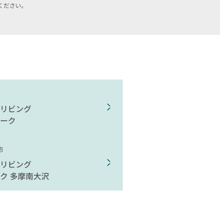
ください。
リビング
ーク
市
リビング
ク 多摩南大沢