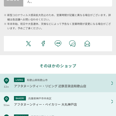
ん。
新型コロナウィルス感染拡大防止のため、営業時間が記載と異なる場合がございます。詳
細は各店舗へお問い合わせください。
年末年始、祝日や大型連休、天候などによって予告なく営業時間が変更になる場合がござ
います。予めご了承ください。
そのほかのショップ
和歌山県和歌山市
LIVING
アフタヌーンティー・リビング
近鉄百貨店和歌山店
12
m
兵庫県神戸市中央区
BAKERY
アフタヌーンティー・ベイカリー
大丸神戸店
51
km