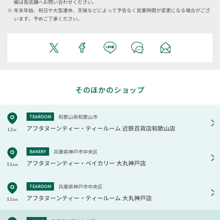
細は各店舗へお問い合わせください。
年末年始、祝日や大型連休、天候などによって予告なく営業時間が変更になる場合がござ
います。予めご了承ください。
そのほかのショップ
和歌山県和歌山市
TEAROOM
アフタヌーンティー・ティールーム
近鉄百貨店和歌山店
12
m
兵庫県神戸市中央区
BAKERY
アフタヌーンティー・ベイカリー
大丸神戸店
51
km
兵庫県神戸市中央区
TEAROOM
アフタヌーンティー・ティールーム
大丸神戸店
51
km