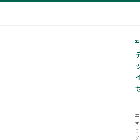
21
平
す
こ
グ