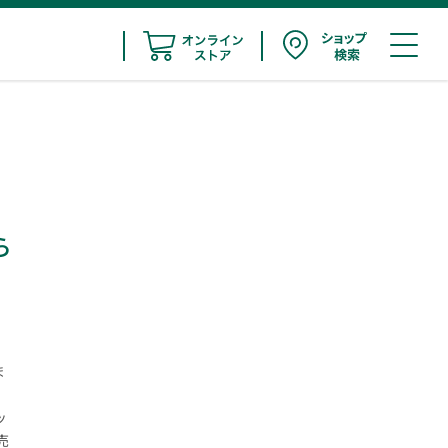
ら
ま
ッ
売