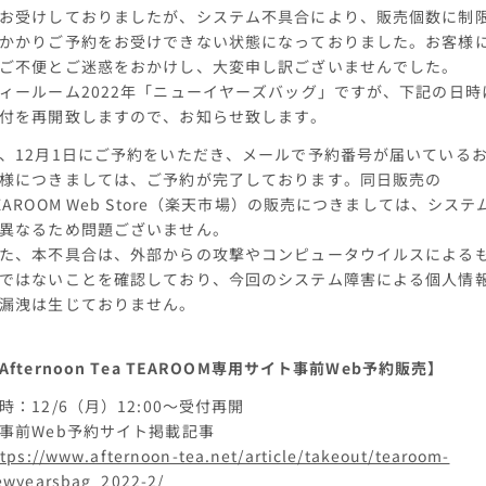
お受けしておりましたが、システム不具合により、販売個数に制
かかりご予約をお受けできない状態になっておりました。お客様
ご不便とご迷惑をおかけし、大変申し訳ございませんでした。
ィールーム2022年「ニューイヤーズバッグ」ですが、下記の日時
付を再開致しますので、お知らせ致します。
、12月1日にご予約をいただき、メールで予約番号が届いている
様につきましては、ご予約が完了しております。同日販売の
EAROOM Web Store（楽天市場）の販売につきましては、システ
異なるため問題ございません。
た、本不具合は、外部からの攻撃やコンピュータウイルスによる
ではないことを確認しており、今回のシステム障害による個人情
漏洩は生じておりません。
Afternoon Tea TEAROOM専用サイト事前Web予約販売】
時：12/6（月）12:00～受付再開
事前Web予約サイト掲載記事
tps://www.afternoon-tea.net/article/takeout/tearoom-
ewyearsbag_2022-2/