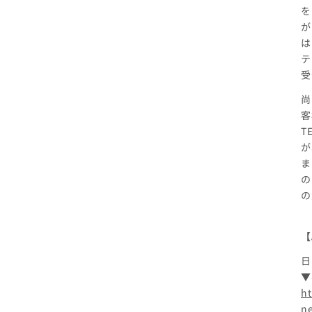
を
が
は
テ
受
尚
客
T
が
ま
の
の
【
日
▼
ht
n